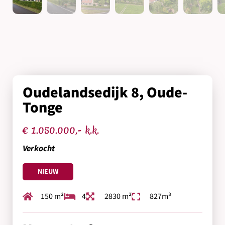
Oudelandsedijk 8, Oude-
Tonge
€ 1.050.000,- k.k.
Verkocht
NIEUW
150 m²
4
2830 m²
827m³