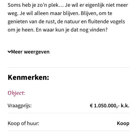
Soms heb je zo’n plek… Je wil er eigenlijk niet meer
weg. Je wil alleen maar blijven. Blijven, om te
genieten van de rust, de natuur en fluitende vogels
om je heen. En waar kun je dat nog vinden?
Gelukkig heb je het gevonden in Oude-Tonge, een
klein gemoedelijk dorp. Je vindt dit Zuid-Hollandse
Meer weergeven
plaatje op een toplocatie. Net buiten het dorp aan
een kronkelende dijk. Het kan zo in de Landleven,
de plek is fenomenaal.
Kenmerken:
Vrij wonen maar niet te afgelegen, want binnen 10
minuten heb je de winkels in Oude-Tonge.
Object:
Het perceel omvat 2.830 m2 en biedt hierdoor volop
Vraagprijs:
€ 1.050.000,- k.k.
mogelijkheden. Een pracht van een tuin waar u alle
rust en privacy heeft. De overdekte lounge is “de
Koop of huur:
Koop
kers” op de taart. Natuurlijk is er ook nog een