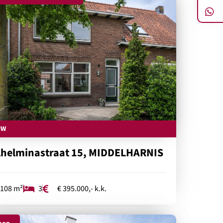
UW
lhelminastraat 15, MIDDELHARNIS
108 m²
3
€ 395.000,- k.k.