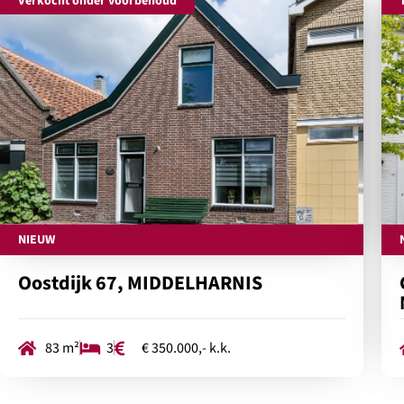
Verkocht onder voorbehoud
NIEUW
Oostdijk 67, MIDDELHARNIS
83 m²
3
€ 350.000,- k.k.