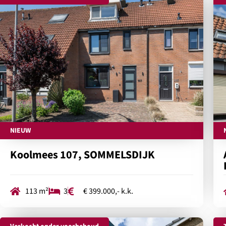
NIEUW
Koolmees 107, SOMMELSDIJK
113 m²
3
€ 399.000,- k.k.