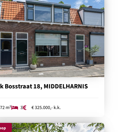
rk Bosstraat 18, MIDDELHARNIS
72 m²
3
€ 325.000,- k.k.
oop