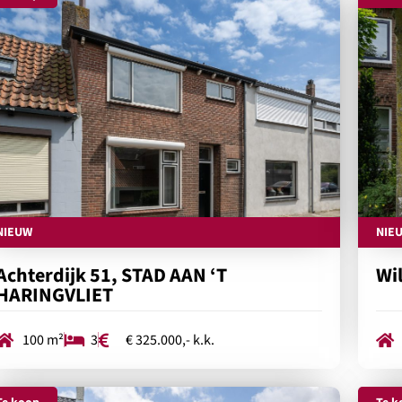
NIEUW
NIE
Achterdijk 51, STAD AAN ‘T
Wi
HARINGVLIET
100 m²
3
€ 325.000,- k.k.