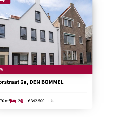
oop
UW
orstraat 6a, DEN BOMMEL
70 m²
2
€ 342.500,- k.k.