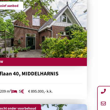
usief aanbod
UW
flaan 40, MIDDELHARNIS
209 m²
5
€ 895.000,- k.k.
ocht onder voorbehoud