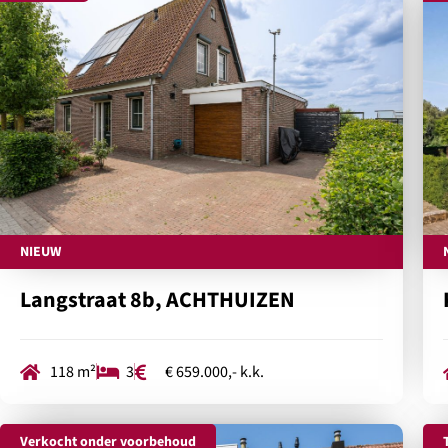
NIEUW
Langstraat 8b, ACHTHUIZEN
118 m²
3
€ 659.000,- k.k.
Verkocht onder voorbehoud