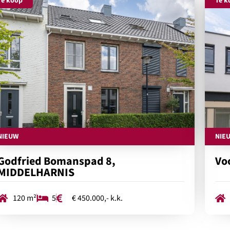
Te koop
Te k
NIEUW
NIE
Godfried Bomanspad 8,
Vo
MIDDELHARNIS
120 m²
5
€ 450.000,- k.k.