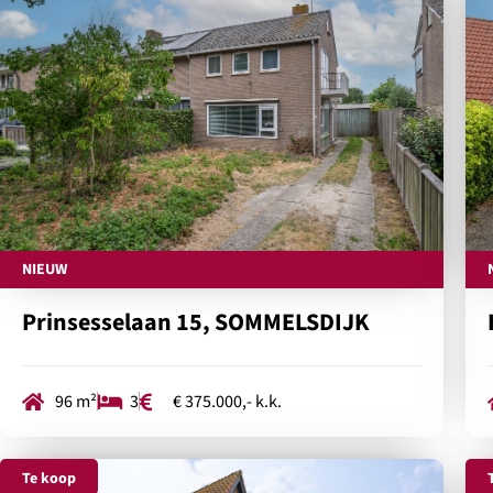
NIEUW
Prinsesselaan 15, SOMMELSDIJK
96 m²
3
€ 375.000,- k.k.
Te koop