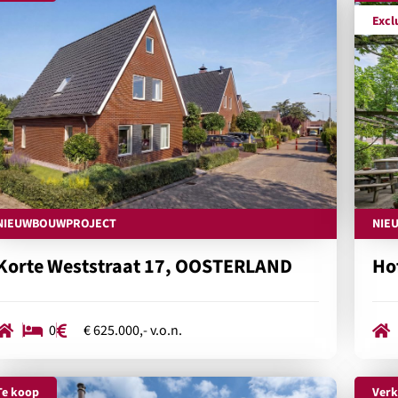
Excl
NIEUWBOUWPROJECT
NIE
Korte Weststraat 17, OOSTERLAND
Ho
0
€ 625.000,- v.o.n.
Te koop
Verk