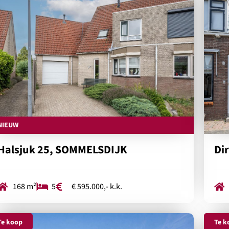
NIEUW
Halsjuk 25, SOMMELSDIJK
Di
168 m²
5
€ 595.000,- k.k.
Te koop
Te k