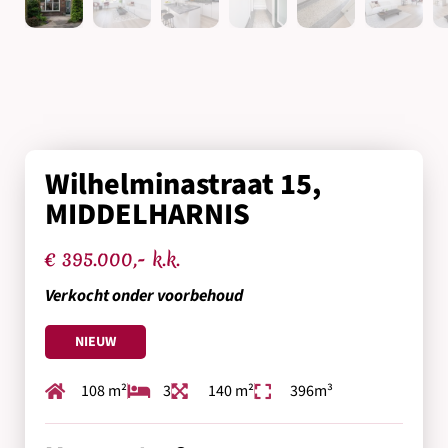
Wilhelminastraat 15,
MIDDELHARNIS
€ 395.000,- k.k.
Verkocht onder voorbehoud
NIEUW
108 m²
3
140 m²
396m³