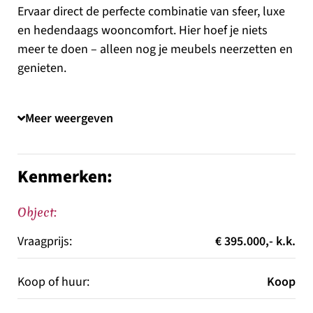
Ervaar direct de perfecte combinatie van sfeer, luxe
en hedendaags wooncomfort. Hier hoef je niets
meer te doen – alleen nog je meubels neerzetten en
genieten.
De woning ademt warmte en kwaliteit. De royale
doorzonwoonkamer met vloerverwarming en
Meer weergeven
strakke afwerking vormt het hart van het huis: een
heerlijke plek om te ontspannen of gasten te
ontvangen.
Kenmerken:
De luxe open keuken met spoeleiland is een echte
eyecatcher en van alle gemakken voorzien – ideaal
Object:
voor wie van koken én gezelligheid houdt.
Vraagprijs:
€ 395.000,- k.k.
Met drie ruime slaapkamers en een moderne
badkamer biedt deze woning volop ruimte voor een
Koop of huur:
Koop
gezin, thuiswerkers of gasten. Alles is tot in de