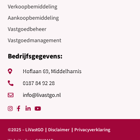
Verkoopbemiddeling
Aankoopbemiddeling
Vastgoedbeheer
Vastgoedmanagement
Bedrijfsgegevens:
Hoflaan 69, Middelharnis
0187 84 92 28
info@livastgo.nl
©2025 – LiVastGO
Disclaimer
Privacyverklaring